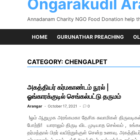
Ongarakudil A
Annadanam Charity NGO Food Donation help the
HOME
GURUNATHAR PREACHING
OL
CATEGORY:
CHENGALPET
அகத்தியர் கர்மகாண்டம் நூல் |
ஓங்காரக்குடில் செங்கல்பட்டு தருமம்
Arangar
October 17, 2021
0
!ஓம் ஆறுமுக அரங்கமகா தேசிக சுவாமிகள் திருவடிகள
பாேற்றி! யாராலும் திருடி விட முடியாத செல்வம் , உங்க
தர்மத்தால் பிறர் வயிற்றுக்குள் சென்ற உணவு. அகத்தியர