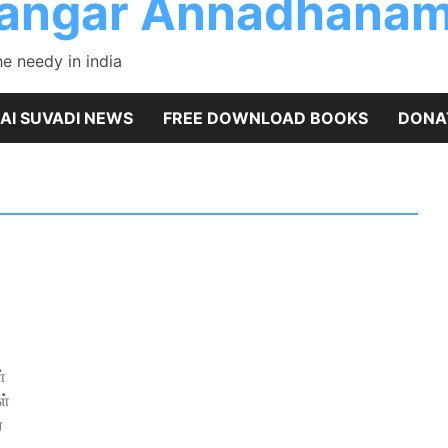
rangar Annadhanam
 needy in india
AI SUVADI NEWS
FREE DOWNLOAD BOOKS
DONA
்
ள்
்