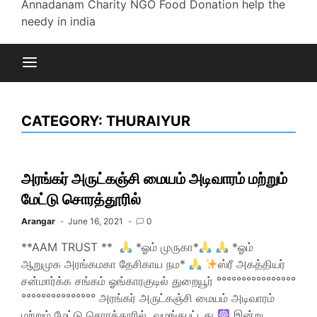
Annadanam Charity NGO Food Donation help the
needy in india
CATEGORY:
THURAIYUR
அரங்கர் அருட்கஞ்சி மையம் அடிவாரம் மற்றும்
மேட்டு சொரத்தூரில்
Arangar
June 16, 2021
0
**AAM TRUST **
*ஓம் முருகா*
*ஓம்
ஆறுமுக அரங்கமகா தேசிகாய நம*
ஸ்ரீ அகத்தியர்
சன்மார்க்க சங்கம் ஓங்காரகுடில் துறையூர் °°°°°°°°°°°°°°°°
°°°°°°°°°°°°°°° அரங்கர் அருட்கஞ்சி மையம் அடிவாரம்
மற்றும் மேட்டு சொரத்தூரில் வழங்கபட்டது
இன்று…