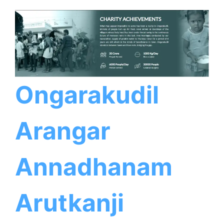
Ongarakudil
Arangar
Annadhanam
Arutkanji