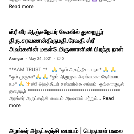
Read more
ஸ்ரீ வீர ஆஞ்சநேயர் கோவில் துறையூர்
திரு.சரவணன்திருமதி.ரேவதி ஸ்ரீ
அவர்களின் மகள்S.மிருணாளினி பிறந்த நாள்
Arangar
May 24, 2021
0
**AAM TRUST **
*ஓம் அகத்தீசாய நம*
*ஓம் முருகா*
*ஓம் ஆறுமுக அரங்கமகா தேசிகாய
நம*
ஸ்ரீ அகத்தியர் சன்மார்க்க சங்கம் ஓங்காரகுடில்
துறையூர் °°°°°°°°°°°°°°°°°°°°°°°°°°°°°°°°°°°°°°°°°°°°
அரங்கர் அருட்கஞ்சி மையம் அடிவாரம் மற்றும்…
Read
more
அரங்கர் அருட்கஞ்சி மையம் | பெருமாள் மலை