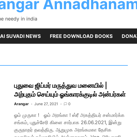
rangar Annadhanam
 needy in india
AI SUVADI NEWS
FREE DOWNLOAD BOOKS
DONA
புதுவை ஜிப்மர் மருத்துவ மனையில் |
அற்புதம் செய்யும் ஓங்காரக்குடில் அன்பர்கள்
Arangar
June 27, 2021
0
ஓம் முருகா ! ஓம் அரங்கா ! ஸ்ரீ அகத்தியர் சன்மார்க்க
சங்கம், புதுச்சேரி கிளை சார்பாக 26.06.2021, இன்று
குருநாதர் தவத்திரு. ஆறுமுக அரங்கமகா தேசிக