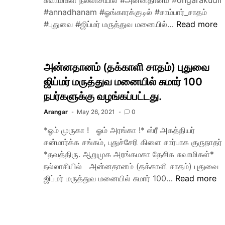
சுவாமிகள் நல்லாசியில் #அன்னதானம் #ongarakudil
#annadhanam #ஓங்காரக்குடில் #சாம்பார்_சாதம்
#புதுவை #ஜிப்மர் மருத்துவ மனையில்…
Read more
அன்னதானம் (தக்காளி சாதம்) புதுவை
ஜிப்மர் மருத்துவ மனையில் சுமார் 100
நபர்களுக்கு வழங்கப்பட்டது.
Arangar
May 26, 2021
0
*ஓம் முருகா ! ஓம் அரங்கா !* ஸ்ரீ அகத்தியர்
சன்மார்க்க சங்கம், புதுச்சேரி கிளை சார்பாக குருநாதர்
*தவத்திரு. ஆறுமுக அரங்கமகா தேசிக சுவாமிகள்*
நல்லாசியில் அன்னதானம் (தக்காளி சாதம்) புதுவை
ஜிப்மர் மருத்துவ மனையில் சுமார் 100…
Read more