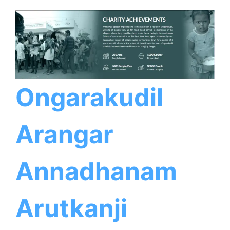
Ongarakudil
Arangar
Annadhanam
Arutkanji