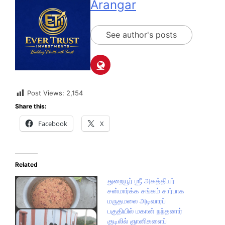
Arangar
See author's posts
Post Views:
2,154
Share this:
Facebook
X
Related
துறையூர் ஶ்ரீ அகத்தியர்
சன்மார்க்க சங்கம் சார்பாக
மருதமலை அடிவாரப்
பகுதியில் மகான் நந்தனார்
குடிலில் ஞானிகளைப்