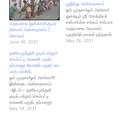
பூஜித்து அன்னதானம்
ஓம் முருகா!ஓம் அரங்கா!
துறையூர் ஶ்ரீ அகத்தியர்
சன்மார்க்க சங்கம் சார்பாக
மருதமலை |ஓங்காரக்குடில்
மருதமலை அடிவாரப்
தினசரி அன்னதானம் |
பகுதியில் மகான் நந்தனார்
பிரசாதம்
குடிலில் ஞானிகளைப்
May 26, 2021
June 26, 2021
பூஜித்து அன்னதானம்
குனியமுத்தூர் குடில் மற்றும்
மாலை உணவாக இட்லி
கெம்பட்டி காலணி பகுதி,
−1000 nos, ரவா கேசரி −
தர்மராஜா கோவில் பகுதி, பை
200 nos, உருளை கிழங்கு
பாஸ் பார்கிங்,
குருமா சுமார் மொத்தம் −
ஓம் முருகா!ஓம் அரங்கா!!!
250 எண்ணிக்கையில்
இன்றைய அன்னதானம்:
ஆசான் ஆசியால்
−இடம்:− குனியமுத்தூர்
வழங்கப்பட்டது.... இன்றைய
குடில் மற்றும் கெம்பட்டி
அன்னதானம்:−இடம்:−
காலணி பகுதி, தர்மராஜா
மருதமலை அடிவாரப் பகுதி
கோவில் பகுதி, பை பாஸ்
May 24, 2021
மற்றும் வடவள்ளி உழவர்
பார்கிங்,சாதம் வகை:− புளி
சந்தை பகுதி,
சாதம்,நபர்கள்:− 1200
கல்வீரம்பாளையம்…
nos,தேதி:−24.05..2021..
மேலும் அன்னதான