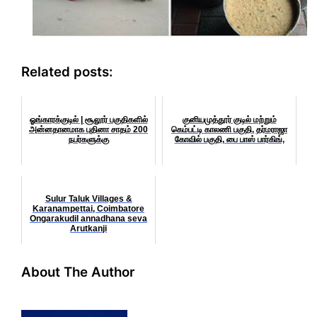
Related posts:
ஓங்காரக்குடில் | சூலூர் பகுதிகளில்
குனியமுத்தூர் குடில் மற்றும்
அன்னதானமாக புதினா சாதம் 200
கெம்பட்டி காலணி பகுதி, தர்மராஜா
நபர்களுக்கு
கோவில் பகுதி, பை பாஸ் பார்கிங்,
Sulur Taluk Villages &
Karanampettai, Coimbatore
Ongarakudil annadhana seva
Arutkanji
About The Author