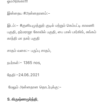
ஓம்அரங்கா!!!
இன்றைய #அன்னதானம்:−
இடம்:− #குனியமுத்தூர் குடில் மற்றும் கெம்பட்டி காலணி
பகுதி, தர்மராஜா கோவில் பகுதி, பை பாஸ் பார்கிங், சுங்கம்
காந்தி மா நகர் பகுதி
சாதம் வகை:− பருப்பு சாதம்,
நபர்கள்:− 1365 nos,
தேதி:−24.06..2021
மேலும் அன்னதான தொடர்புக்கு:−
S. கிருஷ்ணமூர்த்தி
,