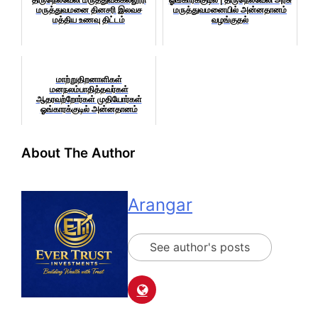
மருத்துவமனை தினசரி இலவச
மருத்துவமனையில் அன்னதானம்
மத்திய உணவு திட்டம்
வழங்குதல்
மாற்றுதிறனாளிகள்
மனநலம்பாதித்தவர்கள்
ஆதரவற்றோர்கள் முதியோர்கள்
ஓங்காரக்குடில் அன்னதானம்
About The Author
Arangar
See author's posts