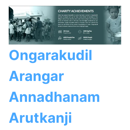
Ongarakudil
Arangar
Annadhanam
Arutkanji