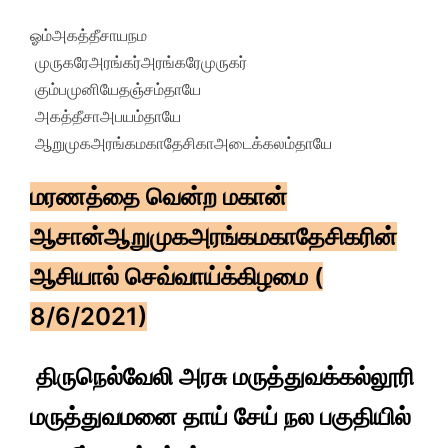
ஓம்அகத்தீசாயநம
முருகரேஅரங்கர்அரங்கரேமுருகர்
கும்பமுனியேதஞ்சம்தாயே
அகத்தீசாஅபயம்தாயே
ஆறுமுகஅரங்கமகாதேசிகாஅடைக்கலம்தாயே
மரணத்தை வென்ற மகான்
ஆசான்ஆறுமுகஅரங்கமகாதேசிகரின்
ஆசியால் செவ்வாய்க்கிழமை (
8/6/2021)
திருநெல்வேலி அரசு மருத்துவக்கல்லூரி
மருத்துவமனை தாய் சேய் நல பகுதியில்