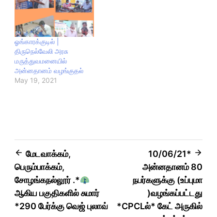
ஓங்காரக்குடில் |
திருநெல்வேலி அரசு
மருத்துவமனையில்
அன்னதானம் வழங்குதல்
May 19, 2021
மேடவாக்கம்,
10/06/21*
பெரும்பாக்கம்,
அன்னதானம் 80
சோழங்கநல்லூர் .*
நபர்களுக்கு (உப்புமா
ஆகிய பகுதிகளில் சுமார்
)வழங்கப்பட்டது
*290 பேர்க்கு வெஜ் புலாவ்
*CPCLல்* கேட் அருகில்