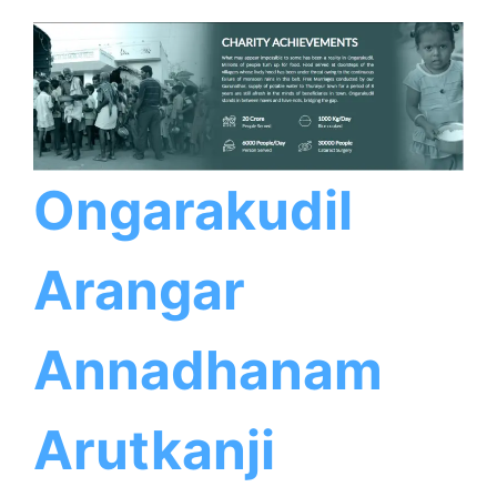
Ongarakudil
Arangar
Annadhanam
Arutkanji