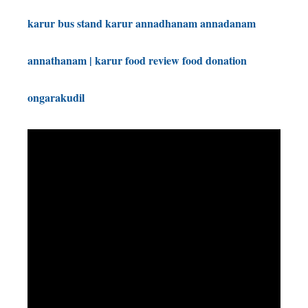
karur bus stand karur annadhanam annadanam 
annathanam | karur food review food donation 
ongarakudil 