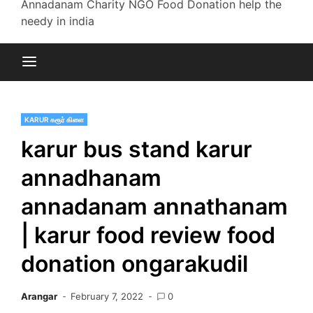
Annadanam Charity NGO Food Donation help the
needy in india
KARUR கரூர் கிளை
karur bus stand karur
annadhanam
annadanam annathanam
| karur food review food
donation ongarakudil
Arangar
February 7, 2022
0