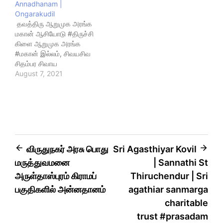
Annadhanam |
Ongarakudil
தவத்திரு ஆறுமுக அரங்க
மகான் ஆசியோடு #திருச்சி
கிளை ஆறுமுக அரங்க
#மகான் இல்லம், சிவயசிவ
சிதம்பர சிவாய
இராமலிங்காய
August 7, 2021
பரபிரம்மனார் மண்டபத்தில்
நித்திய #அன்னதானம்
வழங்கப்பட்டது. 29.07.2021
அன்று சிறப்பான வெஜிடபிள்
பிரியாணி, மில் மேக்கர் கூட்டு
65 நபர்களுக்கு
அன்னதானம் பார்சலில்
விருதுநகர் அரசு பொது
Sri Agasthiyar Kovil
வழங்கப்பட்டது. #வழங்கியவ
மருத்துவமனை
| Sannathi St
ர் - சுப்பையா, சுப்பம்மா 13
ஆம் ஆண்டு நினைவு நாளை
அருள்தாஸ்புரம் கிராமப்
Thiruchendur | Sri
முன்னிட்டுவேணுகோபால்,
பகுதிகளில் அன்னதானம்
agathiar sanmarga
மலர்விழி
charitable
குடும்பத்தினர், #அகத்தியர்
மற்றும் #அரங்கர்
trust #prasadam
அன்பர்கள்.ஓம் அகத்தீசாய