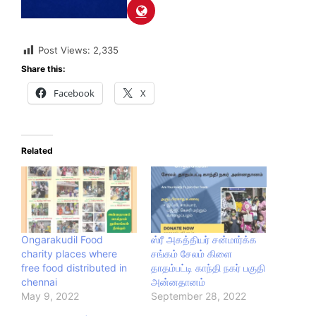
Post Views:
2,335
Share this:
Facebook
X
Related
Ongarakudil Food
ஸ்ரீ அகத்தியர் சன்மார்க்க
charity places where
சங்கம் சேலம் கிளை
free food distributed in
தாதம்பட்டி காந்தி நகர் பகுதி
chennai
அன்னதானம்
May 9, 2022
September 28, 2022