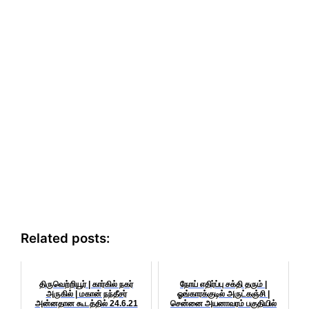
Related posts:
திருவெற்றியூர் | கார்கில் நகர்
நோய் எதிர்ப்பு சக்தி தரும் |
அருகில் | மகான் நந்தீசர்
ஓங்காரக்குடில் அருட்கஞ்சி |
அன்னதான கூடத்தில் 24.6.21
சென்னை அயனாவரம் பகுதியில்