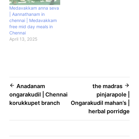
Medavakkam anna seva
| Aannathanam in
chennai | Medavakkam
free mid day meals in
Chennai
April 13, 2025
Anadanam
the madras
ongarakudil | Chennai
pinjarapole |
korukkupet branch
Ongarakudil mahan’s |
herbal porridge