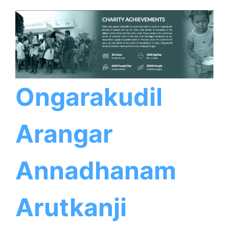
Ongarakudil
Arangar
Annadhanam
Arutkanji