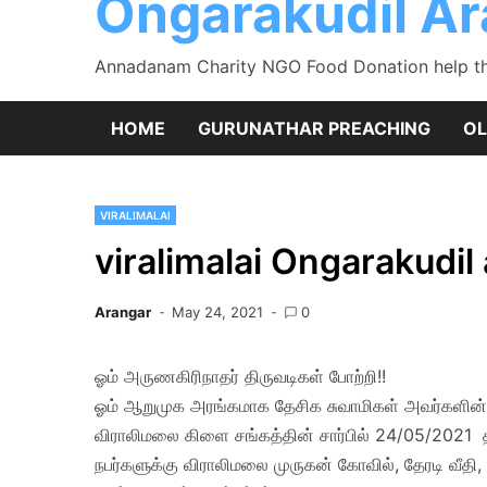
Ongarakudil A
Annadanam Charity NGO Food Donation help the
HOME
GURUNATHAR PREACHING
OL
VIRALIMALAI
viralimalai Ongarakudi
Arangar
May 24, 2021
0
ஓம் அருணகிரிநாதர் திருவடிகள் போற்றி!!
ஓம் ஆறுமுக அரங்கமாக தேசிக சுவாமிகள் அவர்களின்
விராலிமலை கிளை சங்கத்தின் சார்பில் 24/05/2021 த
நபர்களுக்கு விராலிமலை முருகன் கோவில், தேரடி வீதி,