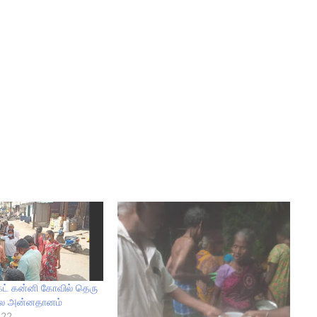
கெட் கன்னி கோவில் தெரு
ை அன்னதானம்
022