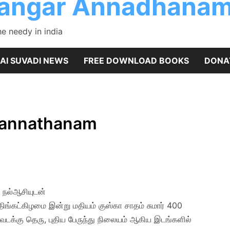
rangar Annadhanam
 needy in india
AI SUVADI NEWS
FREE DOWNLOAD BOOKS
DONA
l annathanam
 நல்ஆசியுடன்
ிங்கட்கிழமை இன்று மதியம் குஸ்கா சாதம் சுமார் 400
 வடக்கு தெரு, புதிய பேருந்து நிலையம் ஆகிய இடங்களில்