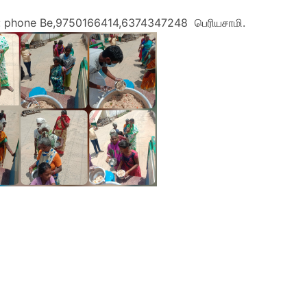
ு: phone Be,9750166414,6374347248 பெரியசாமி.