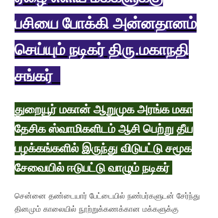
பசியை போக்கி அன்னதானம்
செய்யும் நடிகர் திரு.மகாநதி
சங்கர்
துறையூர் மகான் ஆறுமுக அரங்க மகா
தேசிக ஸ்வாமிகளிடம் ஆசி பெற்று தீய
பழக்கங்களில் இருந்து விடுபட்டு சமூக
சேவையில் ஈடுபட்டு வாழும் நடிகர்
சென்னை தண்டையார் பேட்டையில் நண்பர்களுடன் சேர்ந்து
தினமும் காலையில் நூற்றுக்கணக்கான மக்களுக்கு