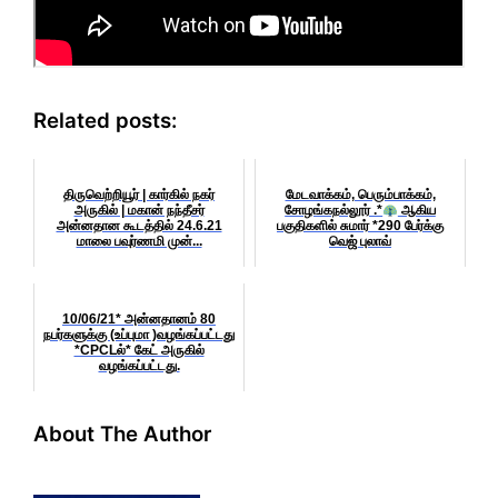
Related posts:
திருவெற்றியூர் | கார்கில் நகர்
மேடவாக்கம், பெரும்பாக்கம்,
அருகில் | மகான் நந்தீசர்
சோழங்கநல்லூர் .*
ஆகிய
அன்னதான கூடத்தில் 24.6.21
பகுதிகளில் சுமார் *290 பேர்க்கு
மாலை பவுர்ணமி முன்...
வெஜ் புலாவ்
10/06/21* அன்னதானம் 80
நபர்களுக்கு (உப்புமா )வழங்கப்பட்டது
*CPCLல்* கேட் அருகில்
வழங்கப்பட்டது.
About The Author