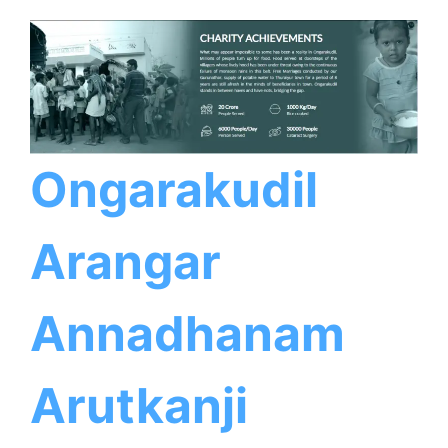
Ongarakudil
Arangar
Annadhanam
Arutkanji