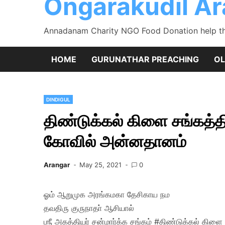
Ongarakudil A
Annadanam Charity NGO Food Donation help the
HOME
GURUNATHAR PREACHING
OL
DINDIGUL
திண்டுக்கல் கிளை சங்கத்த
கோவில் அன்னதானம்
Arangar
May 25, 2021
0
ஓம் ஆறுமுக அரங்கமகா தேசிகாய நம
தவதிரு குருநாதா் ஆசியால்
ஶ்ரீ அகத்தியர் சன்மார்க்க சங்கம் #திண்டுக்கல் கிளை