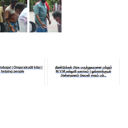
ugal | Ongarakudil kilai |
திண்டுக்கல் அரசு மருத்துவமனை மற்றும்
y helping people
M.V.M.கல்லூரி வளாகம் | ஓங்காரக்குடில்
அன்னதானம் லெமன் சாதம் மற்...