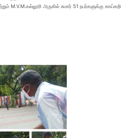
ம் M.V.M.கல்லூரி அருகில் சுமார் 51 நபர்களுக்கு காய்கறி