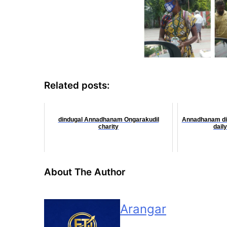
Related posts:
dindugal Annadhanam Ongarakudil
Annadhanam dind
charity
dail
About The Author
Arangar