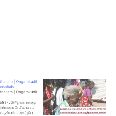
adhanam | Ongarakudil
ospitals
adhanam | Ongarakudil
atrakudil#ஓங்காரக்குடி
அரங்கமகா தேசிகாய நம
ா் ஆசியால் #அகத்தியர்