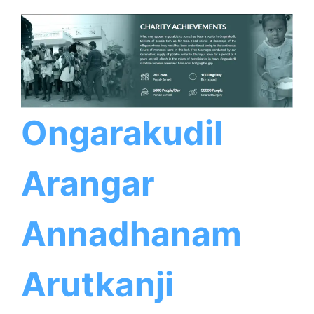
Ongarakudil
Arangar
Annadhanam
Arutkanji