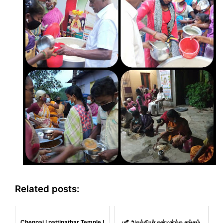
Related posts:
Chennai | pattinathar Temple |
ஶ்ரீ அகத்தியா் சன்மாா்க்க சங்கம்