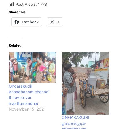
Post Views:
1,778
Share this:
Facebook
X
Related
Ongarakudil
Annadhanam chennai
thiruvotriyur
maattumandhai
November 15, 2021
ONGARAKUDIL
ஓங்காரக்குடில்
Annadhanam