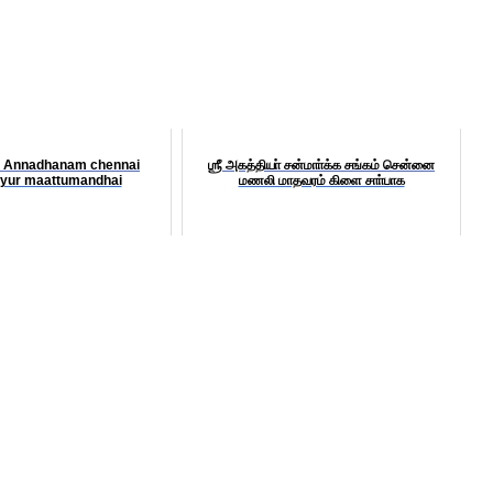
l Annadhanam chennai
ஶ்ரீ அகத்தியா் சன்மாா்க்க சங்கம் சென்னை
riyur maattumandhai
மணலி மாதவரம் கிளை சாா்பாக