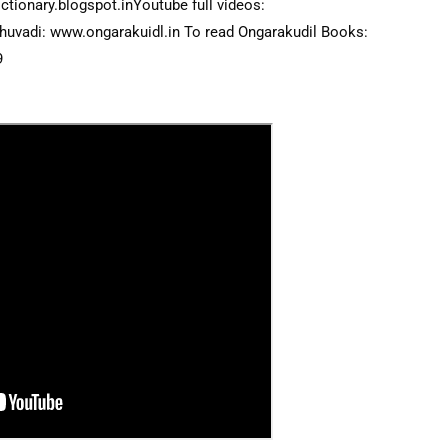
dictionary.blogspot.in
Youtube full videos: 
chuvadi: www.ongarakuidl.in To read Ongarakudil Books: 
 