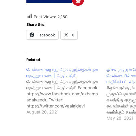
Post Views:
2,180
Share this:
Facebook
X
Related
சென்னை எழும்பூர் அரசு குழந்தைகள் நல
ஓங்காரக்குடில்
மருத்துவமனை | அருட்கஞ்சி
சென்னையில் ஊர
சென்னை எழும்பூர் அரசு குழந்தைகள் நல
பாதிக்கப்பட்டவர
மருத்துவமனை | அருட்கஞ்சி Facebook:
#ஓங்காரக்குடில்
https://www.facebook.com/ezhamp
முருகப்பெருமான
adaiveedu Twitter:
தவத்திரு ஆறும
https://twitter.com/vaalaidevi
சுவாமிகளின் க
Blogger:
August 20, 2021
வளர்க்கும் தவ
http://tamillifedictionary.blogspot.in
#கொரட்டூர் வட்
May 28, 2021
Youtube full videos:
சங்கம் சார்பாக
https://www.youtube.com/arangartv
¶முன் களப்பணி