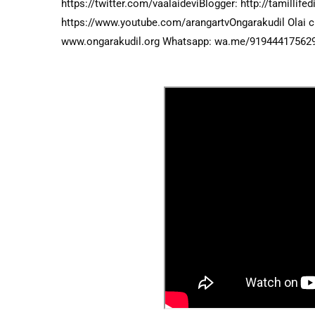
https://twitter.com/vaalaidevi
Blogger: 
http://tamillife
https://www.youtube.com/arangartv
Ongarakudil Olai 
www.ongarakudil.org Whatsapp: wa.me/919444175629