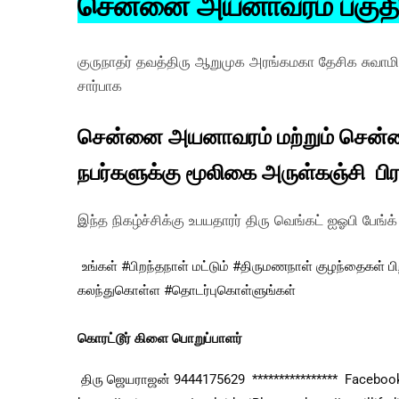
சென்னை அயனாவரம் பகுதியி
குருநாதர் தவத்திரு ஆறுமுக அரங்கமகா தேசிக சுவா
சார்பாக
சென்னை அயனாவரம் மற்றும் சென்னை
நபர்களுக்கு மூலிகை அருள்கஞ்சி பி
இந்த நிகழ்ச்சிக்கு உபயதாரர் திரு வெங்கட் ஐஓபி பேங்க்
உங்கள் 
#பிறந்தநாள்
 மட்டும் 
#திருமணநாள்
 குழந்தைகள் பிற
கலந்துகொள்ள 
#தொடர்புகொள்ளுங்கள்
கொரட்டூர் கிளை பொறுப்பாளர்
 திரு ஜெயராஜன் 9444175629  ****************  Facebook