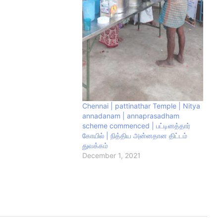
ம் ¶காவல்துறையில்
களுக்கு நண்பர்கள்
ள்ள மக்களின் உதவியால்
600 முதல் 800 நபர்கள்
ம் & #அருட்கஞ்சி
ங்கப்பட்டு வருகிறது…
Chennai | pattinathar Temple | Nitya
annadanam | annaprasadham
scheme commenced | பட்டினத்தார்
கோயில் | நித்திய அன்னதான திட்டம்
துவக்கம்
December 1, 2021