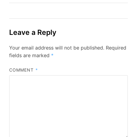
ஞான அறிவுரை
உன்…
ஆசி ஆசிதனில் #அரங்கன்
தொடர்பு கொண்டஅகிலமே
அழியாமை
பெறக்கூடும்ஆசிபெற்ற
Leave a Reply
அரங்கன் தர்மபலம்ஐயமற
ஏற்ற அகிலமே மாற்றம்
Your email address will not be published.
Required
பெறும்மாற்றம் தந்து
அரங்கன்
fields are marked
*
சக்திக்குள்ளேமகத்துவம்
கூட்டி வடிவேலன்
COMMENT
*
யானருள்ஏற்றம் கருதிவரும்
தொண்டர்களெல்லாம்ஏழாம்ப
டைவீட்டின் மூலம் மாற்றம்…