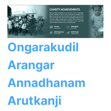
Ongarakudil
Arangar
Annadhanam
Arutkanji