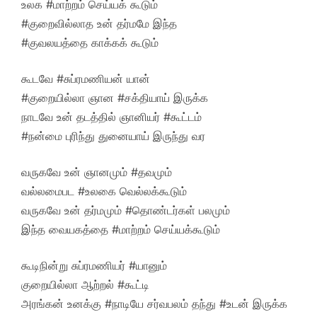
உலக #மாற்றம் செய்யக் கூடும்
#குறைவில்லாத உன் தர்மமே இந்த
#குவலயத்தை காக்கக் கூடும்
கூடவே #சுப்ரமணியன் யான்
#குறையில்லா ஞான #சக்தியாய் இருக்க
நாடவே உன் தடத்தில் ஞானியர் #கூட்டம்
#நன்மை புரிந்து துனையாய் இருந்து வர
வருகவே உன் ஞானமும் #தவமும்
வல்லமைபட #உலகை வெல்லக்கூடும்
வருகவே உன் தர்மமும் #தொண்டர்கள் பலமும்
இந்த வையகத்தை #மாற்றம் செய்யக்கூடும்
கூடிநின்று சுப்ரமணியர் #யானும்
குறையில்லா ஆற்றல் #கூட்டி
அரங்கன் உனக்கு #நாடியே சர்வபலம் தந்து #உடன் இருக்க