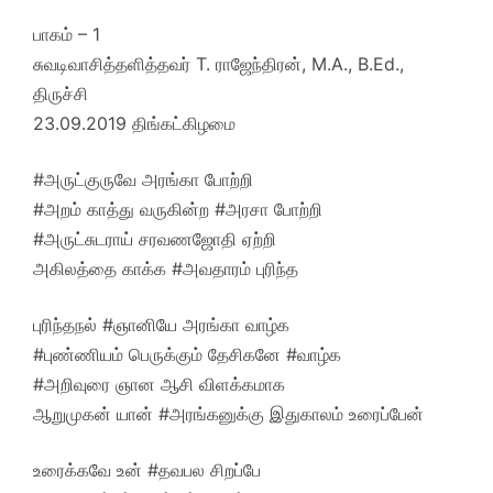
பாகம் – 1
சுவடிவாசித்தளித்தவர் T. ராஜேந்திரன், M.A., B.Ed.,
திருச்சி
23.09.2019 திங்கட்கிழமை
#அருட்குருவே அரங்கா போற்றி
#அறம் காத்து வருகின்ற #அரசா போற்றி
#அருட்சுடராய் சரவணஜோதி ஏற்றி
அகிலத்தை காக்க #அவதாரம் புரிந்த
புரிந்தநல் #ஞானியே அரங்கா வாழ்க
#புண்ணியம் பெருக்கும் தேசிகனே #வாழ்க
#அறிவுரை ஞான ஆசி விளக்கமாக
ஆறுமுகன் யான் #அரங்கனுக்கு இதுகாலம் உரைப்பேன்
உரைக்கவே உன் #தவபல சிறப்பே