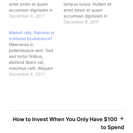
amet lorem et quam
tempus turpis. Nullam sit
accumsan dignissim in
amet lorem et quam
sit amet mauris. Nam at
December 8, 2017
accumsan dignissim in
lacus sed est dignissim
sit amet mauris. Nam at
December 8, 2017
vulputate nec
lacus sed est dignissim
Market rally: Rational or
fermentum nunc. Donec
vulputate nec
Irrational Exuberance?
aliquam lectus diam, eu
fermentum nunc. Donec
Maecenas in
mattis leo aliquam at.
aliquam lectus diam, eu
pellentesque sem. Sed
Integer vel eleifend dui.
mattis leo aliquam at.
sed tortor finibus,
Aenean vitae finibus leo.
Integer vel eleifend dui.
eleifend libero vel,
Morbi lacinia…
Aenean vitae finibus leo.
maximus velit. Aliquam
Morbi lacinia…
at turpis vitae lacus
December 8, 2017
vehicula congue.
Vestibulum eu venenatis
justo. Nullam consequat
urna dui, at luctus nisi
tincidunt id. Suspendisse
eget gravida risus.
Vivamus venenatis
How to Invest When You Only Have $100
gravida ex vel rutrum.
to Spend
Vestibulum ut velit