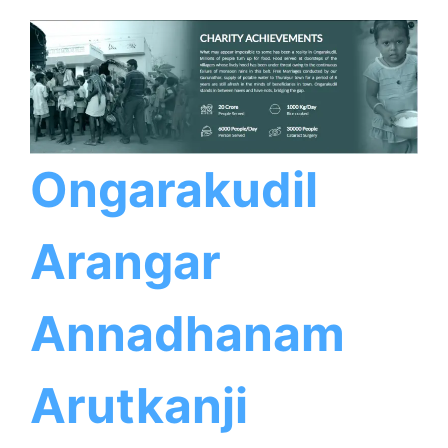
Ongarakudil
Arangar
Annadhanam
Arutkanji