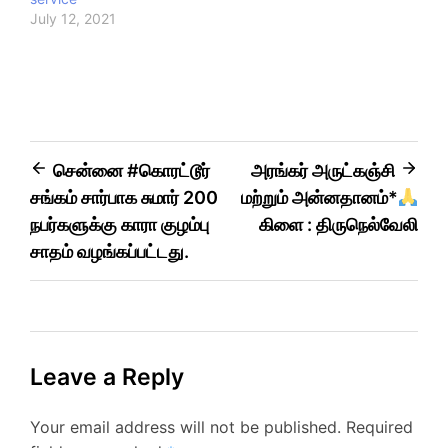
நபா்களுக்கு
July 12, 2021
#தக்காளி_சாதம் சிறப்பாக
வழங்கப்பட்டது வழங்கியவர்
கள் திரு.ஆறுமுகம் &
சங்கரி தம்பதியினர் மற்றும்
புதல்விசெல்வி ஸ்ரீ மித்ரா
மற்றும் புதல்வன்செல்வன்
சிவபிரணவ்
சென்னை #கொரட்டூர்
அரங்கர் அருட்கஞ்சி
சங்கம் சார்பாக சுமார் 200
மற்றும் அன்னதானம்*
நபர்களுக்கு காரா குழம்பு
கிளை : திருநெல்வேலி
சாதம் வழங்கப்பட்டது.
Leave a Reply
Your email address will not be published.
Required