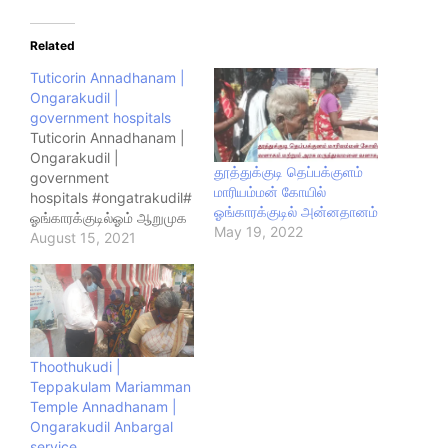
Related
Tuticorin Annadhanam |
Ongarakudil |
government hospitals
Tuticorin Annadhanam |
Ongarakudil |
தூத்துக்குடி தெப்பக்குளம்
government
மாரியம்மன் கோயில்
hospitals #ongatrakudil#
ஓங்காரக்குடில் அன்னதானம்
ஓங்காரக்குடில்ஓம் ஆறுமுக
May 19, 2022
அரங்கமகா தேசிகாய நம
August 15, 2021
தவதிரு குருநாதா் ஆசியால்
#அகத்தியர் சன்மார்க்க
சங்கம் #தூத்துக்குடி கிளை
சங்கத்தில் இன்று14-08-
2021 தூத்துகுடி
#தெப்பக்குளம் மாரியம்மன்
Thoothukudi |
கோயில் வளாகம் மற்றும்
Teppakulam Mariamman
#அரசு_மருத்துவமனை
Temple Annadhanam |
வளாகத்தில்
Ongarakudil Anbargal
#பசித்தோர் சுமாா் 200
service