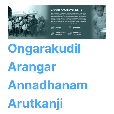
Ongarakudil
Arangar
Annadhanam
Arutkanji