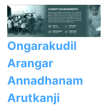
Ongarakudil
Arangar
Annadhanam
Arutkanji