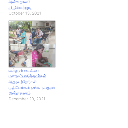
அன்னதானம்
பருப்பு வடை
திருவொற்றயூர்
வழங்கப்பட்டது.#ஓங்காரக்கு
October 13, 2021
டில்
#அன்னதானம்#annadana
m
#ongarakudil வழங்கியவர்
கள் Late. Dr. N.
Krishnamoorthy Retd
principal (GTN college )
Son திரு.N. Arun srinath
(Canara Bank).
#dindigulM. V. M.…
மாற்றுதிறனாளிகள்
மனநலம்பாதித்தவர்கள்
ஆதரவற்றோர்கள்
முதியோர்கள் ஓங்காரக்குடில்
அன்னதானம்
December 20, 2021