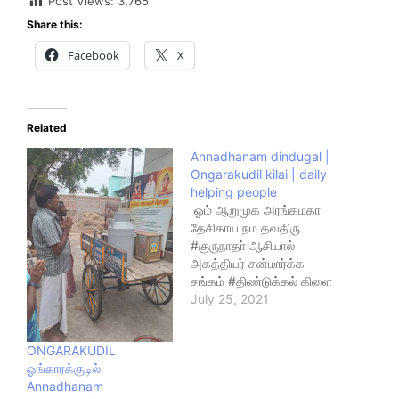
Post Views:
3,765
Share this:
Facebook
X
Related
Annadhanam dindugal |
Ongarakudil kilai | daily
helping people
ஓம் ஆறுமுக அரங்கமகா
தேசிகாய நம தவதிரு
#குருநாதா் ஆசியால்
அகத்தியர் சன்மார்க்க
சங்கம் #திண்டுக்கல் கிளை
சங்கத்தில் இன்று (24-07-
July 25, 2021
2021) சனிக்கிழமை
M.V.M.கல்லூரி அருகில்
ONGARAKUDIL
சுமார் 51 நபர்களுக்கு
ஓங்காரக்குடில்
கலவை சாதம் மற்றும்
Annadhanam
தேங்காய் துவையல் மற்றும்