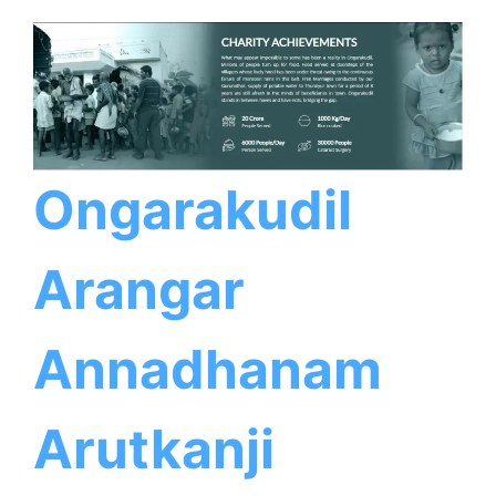
Ongarakudil
Arangar
Annadhanam
Arutkanji