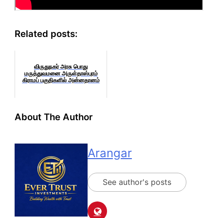
Related posts:
விருதுநகர் அரசு பொது
மருத்துவமனை அருள்தாஸ்புரம்
கிராமப் பகுதிகளில் அன்னதானம்
About The Author
Arangar
See author's posts