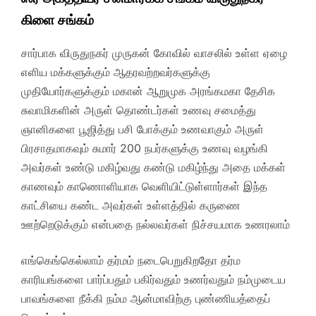
கிளை சங்கம்
சார்பாக விருதுநகர் முருகன் கோவில் வாசலில் உள்ள ஏழை
எளிய மக்களுக்கும் ஆதரவற்றவர்களுக்கு
முதியோர்களுக்கும் மகான் ஆறுமுக அரங்கமகா தேசிக
சுவாமிகளின் அருள் தொண்டர்கள் உணவு சமைத்து
ஞானிகளை பூஜித்து பசி போக்கும் உணவாகும் அருள்
பிரசாதமாகவும் சுமார் 200 நபர்களுக்கு உணவு வழங்கி
அவர்கள் உண்டு மகிழ்வது கண்டு மகிழ்ந்து அதை மக்கள்
காணவும் காணொளியாக வெளியிட்டுள்ளார்கள் இந்த
காட்சியை கண்ட அவர்கள் உள்ளத்தில் கருணை
ஊற்றெடுக்கும் என்பதை நல்லவர்கள் நிச்சயமாக உணரலாம்
எங்கெங்கெல்லாம் தர்மம் நடைபெறுகிறதோ தர்ம
காரியங்களை பார்ப்பதும் பகிர்வதும் உணர்வதும் நம்முடைய
பாவங்களை நீக்கி நம்ம ஆன்மாவிற்கு புண்ணியத்தைப்