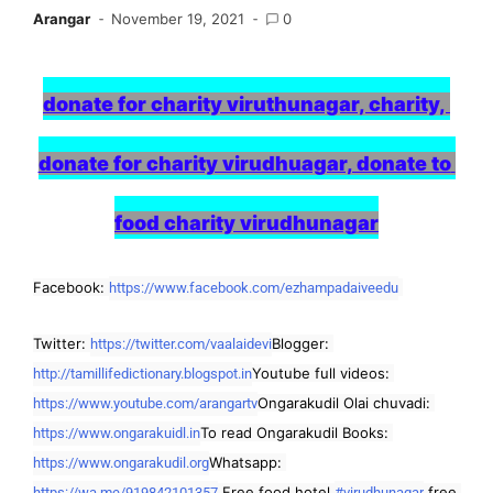
Arangar
November 19, 2021
0
donate for charity viruthunagar, charity, 
donate for charity virudhuagar, donate to 
food charity virudhunagar
Facebook: 
https://www.facebook.com/ezhampadaiveedu
Twitter: 
Blogger: 
https://twitter.com/vaalaidevi
Youtube full videos: 
http://tamillifedictionary.blogspot.in
Ongarakudil Olai chuvadi: 
https://www.youtube.com/arangartv
To read Ongarakudil Books: 
https://www.ongarakuidl.in
Whatsapp: 
https://www.ongarakudil.org
 Free food hotel 
 free 
https://wa.me/919842101357
#virudhunagar