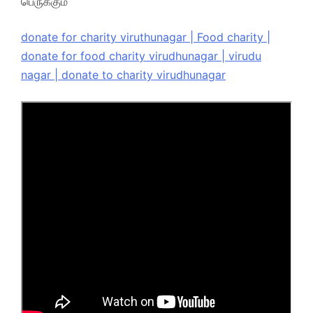
பெருக்கும்
donate for charity viruthunagar | Food charity |
donate for food charity virudhunagar | virudu
nagar | donate to charity virudhunagar