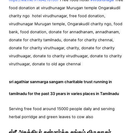
food donation at virudhunagar Murugan temple Ongarakudil 
charity ngo  hotel virudhunagar, free food donation, 
virudhunagar Murugan temple, Ongarakudil charity ngo, food 
bank, food donation, donate for annadhanam, annadhanam, 
donate for charity tamilnadu, donate for charity chennai, 
donate for charity viruthuagar, charity, donate for charity 
virudhuagar, donate to charity virudhuagar, donate to charity 
viruthuagar, donate to old age chennai  
sri agathiar sanmarga sangam charitable trust running in 
tamilnadu for the past 33 years in varies places in Tamilnadu 
Serving free food around 15000 people daily and serving 
herbal porridge and green leaves to cow also
ஸ்ரீ அகத்தியர் சன்மார்க்க சங்கம் விருதுநகர்