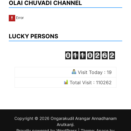
OLAI CHUVADI CHANNEL
LUCKY PERSONS
Visit Today : 19
Total Visit : 110262
Copyright © 2026
Ongarakudil Arangar Annadhanam
Arutkanji
.
Proudly powered by WordPress
|
Theme: Apace by