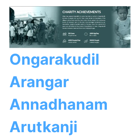
Ongarakudil
Arangar
Annadhanam
Arutkanji