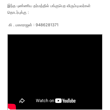
இந்த புண்ணிய தர்மத்தில் பங்குபெற விரும்புபவர்கள்
தொடர்புக்கு :
கி . மகாராஜன் : 9486281371