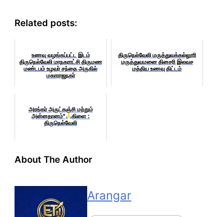
Related posts:
உணவு வழங்கப்பட்ட இடம்
திருநெல்வேலி மருத்துவக்கல்லூரி
திருநெல்வேலி மாநகராட்சி திருமண
மருத்துவமனை தினசரி இலவச
மண்டபம் உழவர் சந்தை அருகில்
மத்திய உணவு திட்டம்
மகாராஜநகர்
அரங்கர் அருட்கஞ்சி மற்றும்
அன்னதானம்*
கிளை :
திருநெல்வேலி
About The Author
Arangar