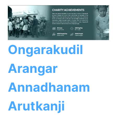
Ongarakudil
Arangar
Annadhanam
Arutkanji