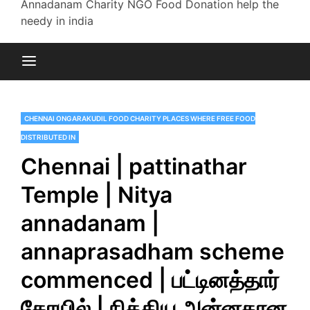
Annadanam Charity NGO Food Donation help the
needy in india
CHENNAI ONGARAKUDIL FOOD CHARITY PLACES WHERE FREE FOOD
DISTRIBUTED IN
Chennai | pattinathar
Temple | Nitya
annadanam |
annaprasadham scheme
commenced | பட்டினத்தார்
கோயில் | நித்திய அன்னதான