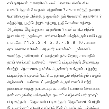
என்றுஅகண்டா காரசிவம் மெய் ‘ எனவே விண்டசிவ
வாக்கியர்தாள் மேவுநாள் எந்நாளோ ? சக்கர வர்த்தி தவராச
யோகியெனும் மிக்கதிரு மூலன்அருள் மேவுநாள் எந்நாளோ ?
கந்தர்அநு பூதிபெற்றுக் கந்தரநு பூதிசொன்ன எந்தை
அருள்நாடி இருக்குநாள் எந்நாளோ ? எண்ணரிய சித்தர்
இமையோர் முதல்ஆன பண்ணவர்கள் பக்தர்அருள் பாலிப்பது
எந்நாளோ ? 1 . 2 . 3 . 4 . 5 . 6 . 7 . 8 . 9 . 10 . மகான்
தாயுமானசுவாமிகள் – அடியார் வணக்கம் . முக்காலம்
உணர்ந்த முனிவராம் பட்டினத்தார் தக்கதொரு காலமதில்
தான் செய்வார் உபதேசம் . ஈசனாம் பட்டினத்தார் இணையடி
போற்றிட ஆசானாக நமக்கே அருள்வார் உபதேசம் . பற்றற்ற
பட்டினத்தார் பதமலர் போற்றிட நற்றவமும் சித்திக்கும் நமனும்
அஞ்சுவன் . அம்மை பட்டினத்தார் அருளினைப் போற்றிட
நம்மையும் காத்து நாட்டையும் காப்பாரே ! வளமாம் சென்னை
நகர் வாழுகின்ற மக்களுக்கு நலமாம் வாழ்வளிப்பார் நாளும்
பட்டினத்தார் ! அருளாளர் பட்டினத்தார் அருளினைப் போற்றிட
இருளெல்லாம் விலகி வாழ்வில் இன்பம் உண்டாம் . பற்றில்லா