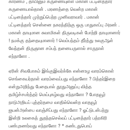
காரணம் , தாயினும் கருணையுள்ள மகான் பட்டினத்தார்
கருணையால்தான் . மரணத்தை வென்ற மகான்
பட்டினத்தார் முற்றுப்பெற்ற முனிவராவார் . மகான்
பட்டினத்தார் சென்னை நகரத்திற்கு ஒரு பாதுகாப்பு அரண் .
மகான் தாயுமான சுவாமிகள் திருவடிகள் போற்றி தாயுமானார்
! நமக்கு தந்தையுமானார் ! வெம்பந்தம் தீர்த்து உலகுஆள்
வேந்தன் திருஞான சம்பந் தனையருளால் சாருநாள்
எந்நாளோ .
ஏரின் சிவபோகம் இங்குஇவர்க்கே என்னஉழ வாரம்கொள்
செங்கையர்தாள் வாரம்வைப்பது எந்நாளோ ? பித்தர்இறை
என்றுஅறிந்து பேதைபால் தூதுஅனுப்பு வித்த
தமிழ்ச்சமர்த்தர் மெய்புகழ்வது எந்நாளோ ? போதவூர்
நாடுஅறியப் புத்தர்தமை வாதில்வென்ற வாதவூர்
ஐயன்அன்பை வாஞ்சிப்பது எந்நாளோ ? ஓட்டுடன்பற்று
இன்றி உலகைத் துறந்தசெல்வப் பட்டினத்தார் பத்ரகிரி
பண்புஉணர்வது எந்நாளோ ? * கண்டதுபொய்