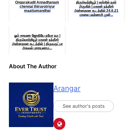
Ongarakudil Annadhanam
திருவெற்றியூர் | கார்கில் நகர்
chennai thiruvotriyur
அருகில் | மகான் நந்தீசர்
maattumandhai
அன்னதான கூடத்தில் 24.6.21
மாலை பவுர்ணமி முன்...
ஓம் சரவண ஜோதியே நமோ நம |
திருவொற்றியூர் மகான் நந்தீசர்
அன்னதான கூடத்தில் | திருவருட்பா
அகவல் பாராயணம...
About The Author
Arangar
See author's posts