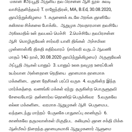
 மகான் #அப்பூதி அருளிய தவ பிரசன்ன ஆசி நூல்  சுவடி 
வாசித்தளித்தவர் T. ராஜேந்திரன், MA, B.Ed, 30.08.2020, 
ஞாயிற்றுக்கிழமை  1. கருணைக் கடலே அரங்க ஞானியே  
கலிகால சிக்கலை போக்கிட  ஆறுமுக அவதாரமான தவசியே  
அகிலமதில் உன் தவபலம் மெச்சி   2.மெச்சியே தவபிரசன்ன 
ஆசி  மொழிகுவேன் சார்வரி யாளி திங்கள்  அச்சமிலா 
முன்னான்கீர் திகதி கதிர்வாரம்  (சார்வரி வருடம் ஆவணி 
மாதம் 14ம் நாள், 30.08.2020 ஞாயிற்றுக்கிழமை)  அருளுவேன் 
அப்பூதி அடிகள் யானும்  3. யானும் உலக நலமுற உரைப்பேன்  
உயர்வான அன்னதான நெறியை  ஞானமாக தானமாக 
மக்களிடை  ஞான தேசிகன் பரப்பி வருக  4. வருகின்ற இந்த 
மார்க்கத்தை  வணங்கி மக்கள் ஏற்று  தருகின்ற பொருளுதவி 
சேவையோடு  தன்னார்வ தொண்டு பெருக்கிவர   5.வருகவே 
எல்லா மக்களிடை  வரமாக ஆறுமுகன் ஆசி  பெருமைபட 
வந்தடைந்து மாற்றம்  பேருலகே பாதுகாப்பு காண்கும்  6. 
காண்கவே தருமவான்கள் மிகுதிபட  கலியுகம் ஞான சக்தி மிக்க  
ஆன்மீகம் நிறைந்த ஞானயுகமாகி ஆறுமுகனார் ஆளுமை 