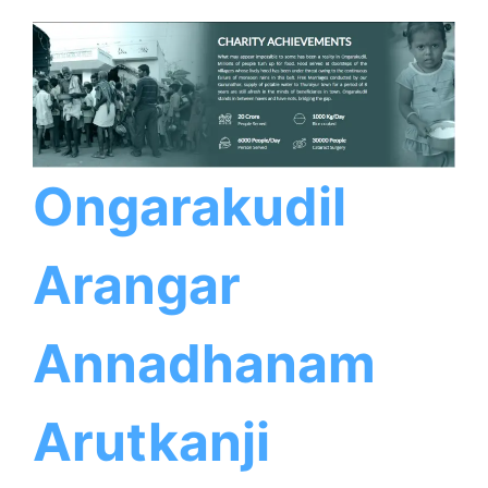
Ongarakudil
Arangar
Annadhanam
Arutkanji