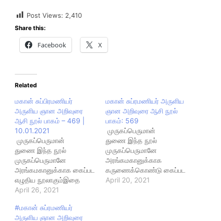
Post Views:
2,410
Share this:
Facebook
X
Related
மகான் சுப்பிரமணியர்
மகான் சுப்ரமணியர் அருளிய
அருளிய ஞான அறிவுரை
ஞான அறிவுரை ஆசி நூல்
ஆசி நூல் பாகம் – 469 |
பாகம்: 569
10.01.2021
முருகப்பெருமான்
முருகப்பெருமான்
துணை இந்த நூல்
துணை இந்த நூல்
முருகப்பெருமானே
முருகப்பெருமானே
அரங்கமகானுக்காக
அரங்கமகானுக்காக கைப்பட
கருணைக்கொண்டு கைப்பட
எழுதிய நூலாகும்இதை
எழுதிய நூலாகும் இதை
April 20, 2021
பக்தியுடன் படிப்பவர்களுக்கு
April 26, 2021
பக்தியுடன் படிப்பவர்களுக்கு
ஞானம் சித்திக்கும் துறையூர்
#ஞானம் சித்திக்கும் என்பது
#மகான் சுப்ரமணியர்
ஓங்காரக்குடிலாசான்
#சத்தியம் சத்தியம்
அருளிய ஞான அறிவுரை
ஆறுமுக அரங்கமகா தேசிக
சத்தியம் துறையூர்